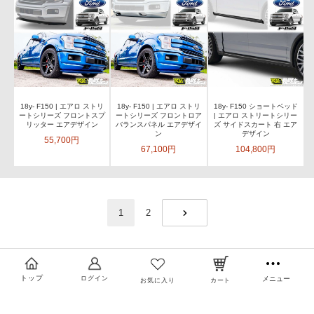
18y- F150 | エアロ ストリ
18y- F150 | エアロ ストリ
18y- F150 ショートベッド
ートシリーズ フロントスプ
ートシリーズ フロントロア
| エアロ ストリートシリー
リッター エアデザイン
バランスパネル エアデザイ
ズ サイドスカート 右 エア
ン
デザイン
55,700円
67,100円
104,800円
1
2
NEXT
トップ
ログイン
メニュー
お気に入り
カート