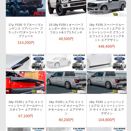
17y- F150 ラプター | ヴェ
15-18y F150 | オーバーフ
18y- F150 スーパークルー
ンゲンス リアバンパー ブ
ェンダー ポケットスタイル
ショートベッド | エアロ ス
ラックパウダーコートファ
フロント&リア1.5インチ
トリートシリーズ グランド
ブフォース
エフェクトスタイリングキ
49,500円
ット エアデザイン
314,200円
448,400円
18y- F150 | エアロ ストリ
18y- F150 | エアロ ストリ
18y- F150 ショートベッド
ートシリーズ テールゲート
ートシリーズ ホイールアー
| エアロ ストリートシリー
スポイラー エアデザイン
チモールセット エアデザイ
ズ サイドスカート 左 エア
ン
デザイン
67,100円
80,200円
104,800円