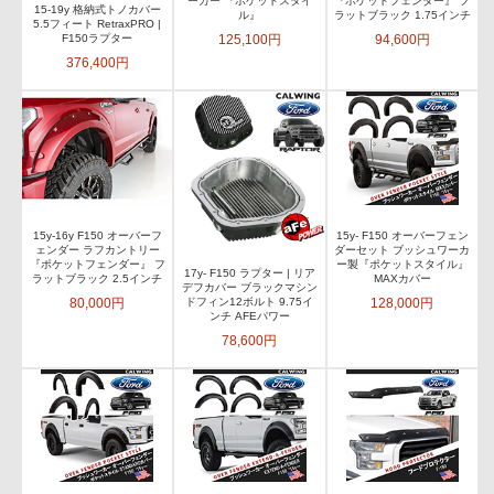
ーカー 『ポケットスタイ
『ポケットフェンダー』 フ
15-19y 格納式トノカバー
ル』
ラットブラック 1.75インチ
5.5フィート RetraxPRO |
125,100円
94,600円
F150ラプター
376,400円
15y-16y F150 オーバーフ
15y- F150 オーバーフェン
ェンダー ラフカントリー
ダーセット ブッシュワーカ
『ポケットフェンダー』 フ
ー製『ポケットスタイル』
17y- F150 ラプター | リア
ラットブラック 2.5インチ
MAXカバー
デフカバー ブラックマシン
80,000円
128,000円
ドフィン12ボルト 9.75イ
ンチ AFEパワー
78,600円