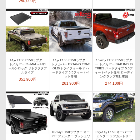
250,000円
14y- F150 F150ラプター
14y- F150 F150ラプター
15-20y F150 F150ラプタ
トノカバー Roll-N-Lock/ロ
トノカバー EXTANG TRI-F
ー トノカバー BAK INDUS
ールンロック リトラクタブ
OLD/トライフォールド ハ
TRIES ハードタイプ 5.5フ
ルタイプ
ードタイプ 5.5フィートベ
ィートベット専用 ローディ
ット専用
ングランプ無し車用
351,900円
261,900円
274,100円
10-14y F150ラプター オー
09y-14y F150 オーバーフ
バーフェンダー ブッシュワ
ェンダー ラフカントリー