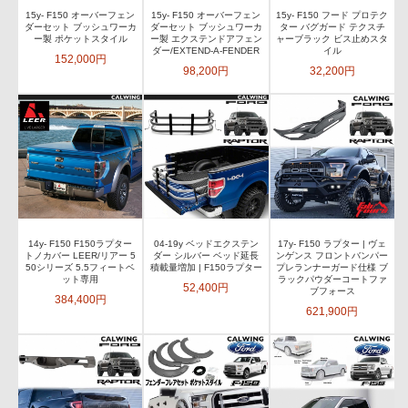
15y- F150 オーバーフェン
15y- F150 オーバーフェン
15y- F150 フード プロテク
ダーセット ブッシュワーカ
ダーセット ブッシュワーカ
ター バグガード テクスチ
ー製 ポケットスタイル
ー製 エクステンドアフェン
ャーブラック ビス止めスタ
ダー/EXTEND-A-FENDER
イル
152,000円
98,200円
32,200円
14y- F150 F150ラプター
04-19y ベッドエクステン
17y- F150 ラプター | ヴェ
トノカバー LEER/リアー 5
ダー シルバー ベッド延長
ンゲンス フロントバンパー
50シリーズ 5.5フィートベ
積載量増加 | F150ラプター
プレランナーガード仕様 ブ
ット専用
ラックパウダーコートファ
52,400円
ブフォース
384,400円
621,900円