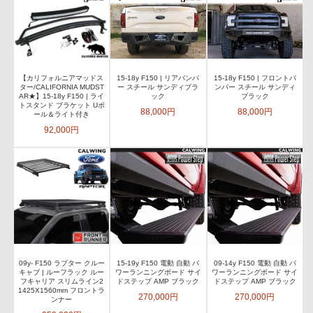
【カリフォルニアマッドス
15-18y F150 | リアバンパ
15-18y F150 | フロントバ
ター/CALIFORNIA MUDST
ー スチール サンディブラ
ンパー スチール サンディ
AR★】15-18y F150 | ライ
ック
ブラック
トスタンド ブラケット Uボ
88,000円
88,000円
ール＆ライト付き
92,000円
09y- F150 ラプター クルー
15-19y F150 電動 自動 パ
09-14y F150 電動 自動 パ
キャブ | ルーフラック ルー
ワーランニングボード サイ
ワーランニングボード サイ
フキャリア スリムライン2
ドステップ AMP ブラック
ドステップ AMP ブラック
1425X1560mm フロントラ
270,000円
270,000円
ンナー