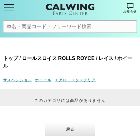
お知らせ
トップ
/
ロールスロイス ROLLS ROYCE
/
レイス
/ ホイー
ル
サスペンション
ホイール
エアロ エクステリア
このカテゴリには商品がありません
戻る