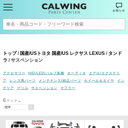
お知らせ
トップ
/
国産/USトヨタ 国産/US レクサス LEXUS
/
タンド
ラ
/ サスペンション
アクセサリー
HID/LED/バルブ各種
オーディオ
エアロ/エクステリ
ア
レンズ系パーツ
メンテナンス/純正パーツ
ホイール＆タイヤ
イン
テリア
グリル
サスペンション
マフラー
6
アイテム