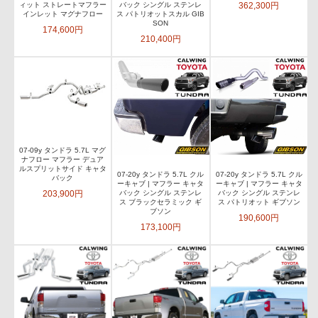
362,300円
ィット ストレートマフラー
バック シングル ステンレ
インレット マグナフロー
ス パトリオットスカル GIB
SON
174,600円
210,400円
07-09y タンドラ 5.7L マグ
ナフロー マフラー デュア
ルスプリットサイド キャタ
07-20y タンドラ 5.7L クル
07-20y タンドラ 5.7L クル
バック
ーキャブ | マフラー キャタ
ーキャブ | マフラー キャタ
203,900円
バック シングル ステンレ
バック シングル ステンレ
ス ブラックセラミック ギ
ス パトリオット ギブソン
ブソン
190,600円
173,100円