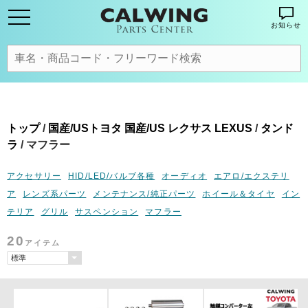
お知らせ
トップ
/
国産/USトヨタ 国産/US レクサス LEXUS
/
タンド
ラ
/ マフラー
アクセサリー
HID/LED/バルブ各種
オーディオ
エアロ/エクステリ
ア
レンズ系パーツ
メンテナンス/純正パーツ
ホイール＆タイヤ
イン
テリア
グリル
サスペンション
マフラー
20
アイテム