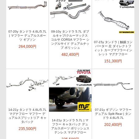
07-20y タンドラ 4.6L/5.7L
09-10y タンドラ 5.7L ダブ
| マフラー デュアルスポー
ルキャブ/クルーマックス
ツ ギブソン
コルサ CORSA マフラー シ
07-15y タンドラ | 触媒コン
ングルサイド デュアルチッ
264,000円
バーター 左 ダイレクトフ
プ ポリッシュ
ィット カーブマフラーイン
482,400円
レット マグナフロー
151,300円
14-21y タンドラ 4.6L/5.7L
07-21y ギブソン マフラー
マグナフロー マフラー デ
デュアル Split Rear | タン
ュアルスプリットリア キャ
ドラ 4.6L/5.7L
14-21y タンドラ 5.7L | マ
タバック
202,400円
フラー キャタバック デュ
235,500円
アルスポーツ ポリッシュス
テンレス マグナフロー