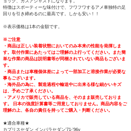
ョック、ガスアジャストになります。
特徴はスポーティーな味付けで、フワフワするアメ車独特の足
回りを引き締めるのに最高です。しかも安い！！
※表示価格は1本の金額です。
※ご注意
・商品は正しい装着状態においてのみ本来の性能を発揮しま
す。取付作業にあたってはご理解の上行ってください。また簡
単な作業の商品は説明書等が同梱されていない商品もございま
す。
・商品または車種個体差によって一部加工と溶接作業が必要な
事もございます。
・海外品の為に、製造過程や輸送中に出来る様な細かいキズ
は、予めご了承ください。
・アメリカで販売している商品を、そのまま販売しておりま
す。 日本の強度計算書等ご用意しておりません。商品内容をご
理解の上、各自の責任を持ってご購入・判断ください。
★適合車種★
カプリスセダン インパラセダン'71-'96y