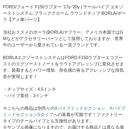
FORD/フォード F150ラプター '17y-'20y | テールパイプ エキゾ
ーストシステム ブラッククローム ラウンドチップ BORLA/ボー
ラ【アメ車パーツ】
当社おススメのボーラ(BORLA)マフラー。アメリカ本国ではG
Mなどがアクセサリーパーツとして採用しておりますが、世界
中のユーザーから愛されている一流ブランドです。
BORLAエクゾーストシステムはFORD F150ラプターエコブー
ストのエグゾーストノートをラウドアグレッシブに変化させま
す。装着するとパワー増加、存在感の有るアグレッシブな排気
音が実現します！
・チップサイズ：4.5インチ
・パイプ直径：3インチ
※こちらの商品は別売りの
Xパイプミッドセクション
、
Xパイプ
ミッドセクションSタイプ
への装着が可能です！ファクトリー
タイプのテールパイプとも互換性があります。
※サンプル画像になりますので、お届けする商品とは異なる場