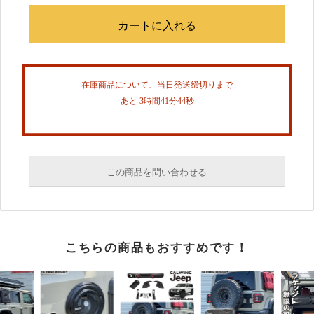
在庫商品について、当日発送締切りまで
あと 3時間41分43秒
この商品を問い合わせる
必須
こちらの商品もおすすめです！
必須