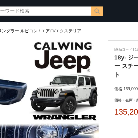
ラングラー ルビコン
/
エアロ/エクステリア
[商品コード ] 12
18y- 
ー スチ
ト
価格 169,00
価格・在庫・
135,2