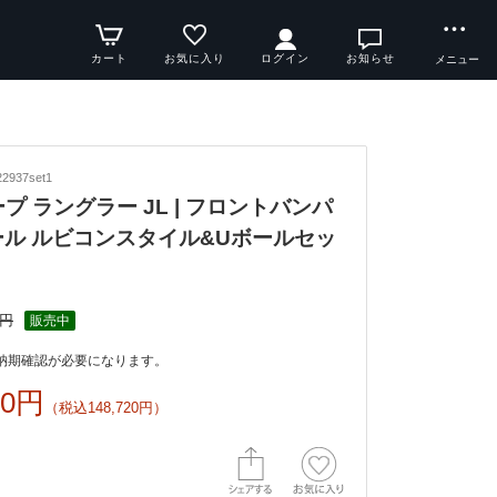
カート
お気に入り
ログイン
お知らせ
メニュー
2937set1
ジープ ラングラー JL | フロントバンパ
ール ルビコンスタイル&Uボールセッ
0円
販売中
納期確認が必要になります。
00円
（税込148,720円）