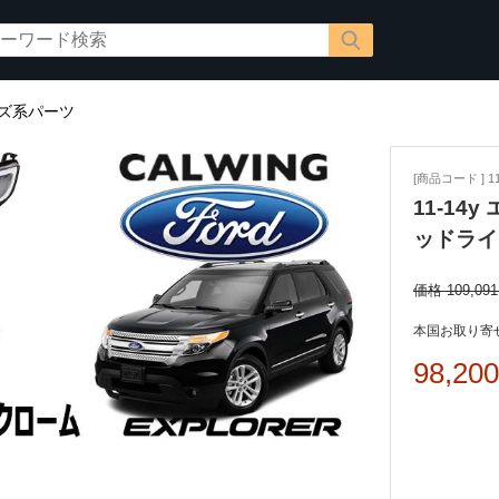
ズ系パーツ
[商品コード ] 11
11-14
ッドライ
価格 109,09
本国お取り寄せ
98,20