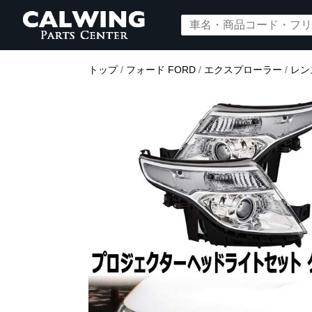
トップ
/
フォード FORD
/
エクスプローラー
/
レン