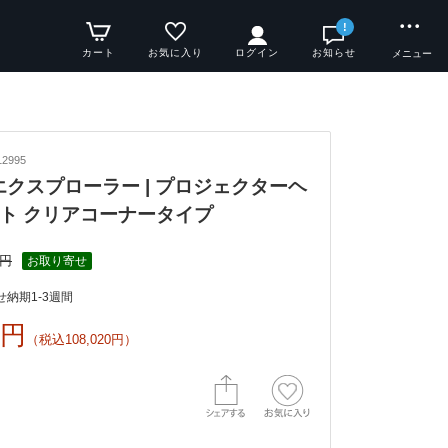
!
カート
お気に入り
ログイン
お知らせ
メニュー
2995
y エクスプローラー | プロジェクターヘ
ト クリアコーナータイプ
1円
お取り寄せ
納期1-3週間
0円
（税込108,020円）