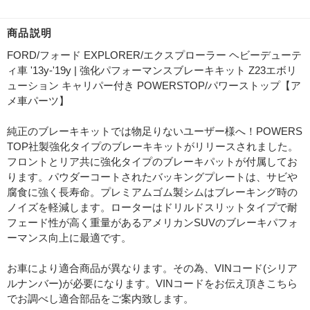
商品説明
FORD/フォード EXPLORER/エクスプローラー ヘビーデューテ
ィ車 '13y-'19y | 強化パフォーマンスブレーキキット Z23エボリ
ューション キャリパー付き POWERSTOP/パワーストップ【ア
メ車パーツ】
純正のブレーキキットでは物足りないユーザー様へ！POWERS
TOP社製強化タイプのブレーキキットがリリースされました。
フロントとリア共に強化タイプのブレーキパットが付属してお
ります。パウダーコートされたバッキングプレートは、サビや
腐食に強く長寿命。プレミアムゴム製シムはブレーキング時の
ノイズを軽減します。ローターはドリルドスリットタイプで耐
フェード性が高く重量があるアメリカンSUVのブレーキパフォ
ーマンス向上に最適です。
お車により適合商品が異なります。その為、VINコード(シリア
ルナンバー)が必要になります。VINコードをお伝え頂きこちら
でお調べし適合部品をご案内致します。