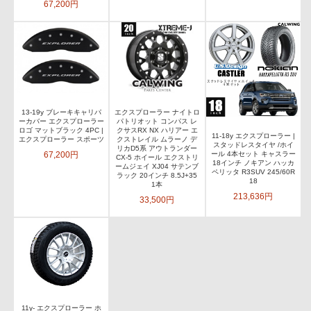
67,200円
13-19y ブレーキキャリパ
エクスプローラー ナイトロ
ーカバー エクスプローラー
パトリオット コンパス レ
ロゴ マットブラック 4PC |
クサスRX NX ハリアー エ
11-18y エクスプローラー |
エクスプローラー スポーツ
クストレイル ムラーノ デ
スタッドレスタイヤ /ホイ
リカD5系 アウトランダー
67,200円
ール 4本セット キャスラー
CX-5 ホイール エクストリ
18インチ ノキアン ハッカ
ームジェイ XJ04 サテンブ
ペリッタ R3SUV 245/60R
ラック 20インチ 8.5J+35
18
1本
213,636円
33,500円
11y- エクスプローラー ホ