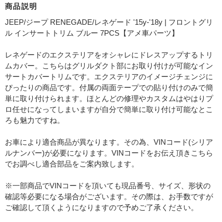
商品説明
JEEP/ジープ RENEGADE/レネゲード '15y-'18y | フロントグリ
ル インサートトリム ブルー 7PCS【アメ車パーツ】
レネゲードのエクステリアをオシャレにドレスアップするトリ
ムカバー。こちらはグリルダクト部にお取り付けが可能なイン
サートカバートリムです。エクステリアのイメージチェンジに
ぴったりの商品です。付属の両面テープでの貼り付けのみで簡
単に取り付けられます。ほとんどの修理やカスタムはやはりプ
ロ任せになってしまいますが自分で簡単に取り付け可能なとこ
ろも魅力ですね。
お車により適合商品が異なります。その為、VINコード(シリア
ルナンバー)が必要になります。VINコードをお伝え頂きこちら
でお調べし適合部品をご案内致します。
※一部商品でVINコードを頂いても現品番号、サイズ、形状の
確認等必要になる場合がございます。その際は、お手数ですが
ご確認して頂くようになりますので予めご了承ください。