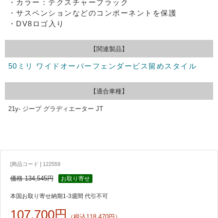
・カラー：テクスチャーブラック
・サスペンションなどのコンポーネントを保護
・DV8ロゴ入り
【関連製品】
50ミリ ワイドオーバーフェンダービス留めスタイル
【適合車種】
21y- ジープ グラディエーター JT
[商品コード ] 122559
価格 134,545円
お取り寄せ
本国お取り寄せ納期1-3週間 代引不可
107,700円
（税込118,470円）