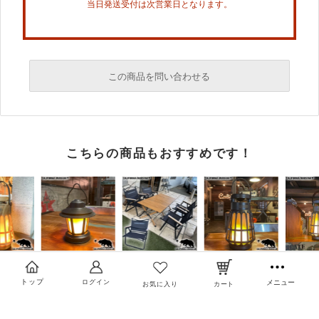
当日発送受付は次営業日となります。
この商品を問い合わせる
必須
こちらの商品もおすすめです！
必須
必須
トップ
ログイン
メニュー
お気に入り
カート