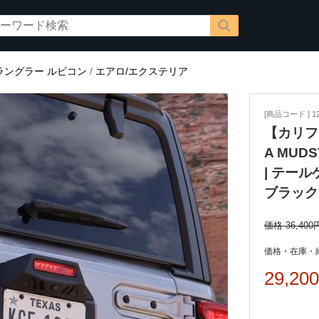
ラングラー ルビコン
/
エアロ/エクステリア
[商品コード ] 12
【カリフ
A MUD
| テー
ブラック
価格 36,400
価格・在庫・
29,20