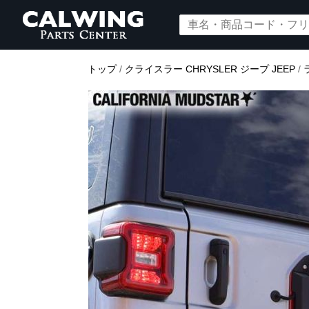
トップ
/
クライスラー CHRYSLER ジープ JEEP
/