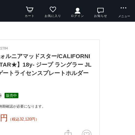
カート
お気に入り
ログイン
お知らせ
メニュー
2784
ォルニアマッドスター/CALIFORNI
STAR★】18y- ジープ ラングラー JL
ルゲートライセンスプレートホルダー
円
販売中
納期確認が必要になります。
0円
（税込32,120円）