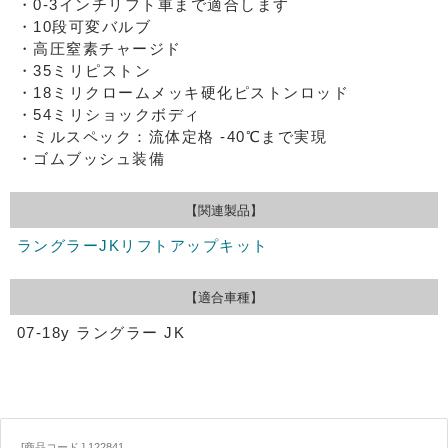
・0-3インチリフト車まで適合します
・10段可変バルブ
・高圧窒素チャージド
・35ミリピストン
・18ミリクロームメッキ硬化ピストンロッド
・54ミリショックボディ
・ミルスペック：流体定格 -40℃まで実現
・ゴムブッシュ装備
【関連製品】
ラングラーJKリフトアップキット
【適合車種】
07-18y ラングラー JK
[商品コード ] 122841