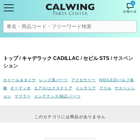
!
お知らせ
トップ
/
キャデラック CADILLAC
/
セビル STS
/ サスペン
ション
ホイール＆タイヤ
レンズ系パーツ
アクセサリー
HID/LED/バルブ各
種
オーディオ
エアロ/エクステリア
インテリア
グリル
サスペンシ
ョン
マフラー
メンテナンス/純正パーツ
このカテゴリには商品がありません