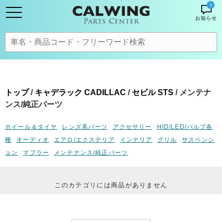
!
お知らせ
トップ
/
キャデラック CADILLAC
/
セビル STS
/ メンテナ
ンス/純正パーツ
ホイール＆タイヤ
レンズ系パーツ
アクセサリー
HID/LED/バルブ各
種
オーディオ
エアロ/エクステリア
インテリア
グリル
サスペンシ
ョン
マフラー
メンテナンス/純正パーツ
このカテゴリには商品がありません