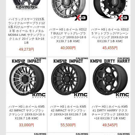
ハイラックスサーフ215系
ランドクルーザープラド12
0系 FJクルーザー ハマーH
ハマー H3 | ホイール XD12
ハマー H3 | ホイール XD12
3 等 ホイール モトメタル
7 BULLY マットグレ-ブラ
5 マットブラック/マシーン
MO964 LINK サテンブラッ
ックリング 18X9.0J+18 6
ベッドリング 20X9.0J+18
クミルド 20インチ 9J+18
X139.7 1本 KMC
6X139.7 1本 KMC
1本
40,000円
45,455円
49,273円
ハマー H3 | ホイール KM5
ハマー H3 | ホイール KM5
ハマー H3 | ホイール KM5
42 IMPACT サテンブラッ
42 IMPACT サテンブラッ
41 DIRTY HARRY テクス
クマシンド 18X9.0J+18 6
ク 18X9J+18 6X139.7 1本
チャードブラック 18X8.5J
X139.7 1本 KMC
KMC
+18 6X139.7 1本 KMC
33,000円
55,500円
49,545円