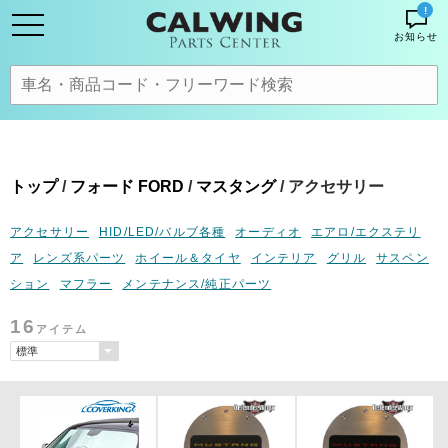
!
お知らせ
トップ
/
フォード FORD
/
マスタング
/ アクセサリー
アクセサリー
HID/LED/バルブ各種
オーディオ
エアロ/エクステリ
ア
レンズ系パーツ
ホイール＆タイヤ
インテリア
グリル
サスペン
ション
マフラー
メンテナンス/純正パーツ
16
アイテム