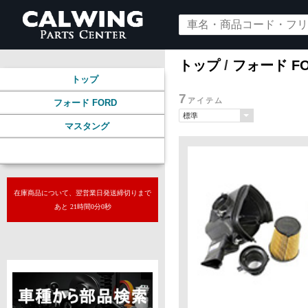
トップ
/
フォード F
トップ
7
アイテム
フォード FORD
マスタング
メンテナンス/純正パーツ
在庫商品について、翌営業日発送締切りまで
あと 20時間59分59秒