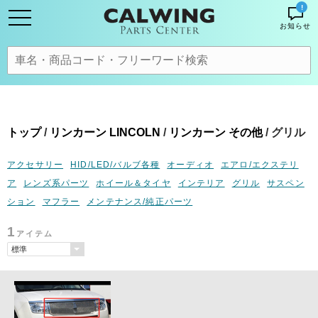
!
お知らせ
トップ
/
リンカーン LINCOLN
/
リンカーン その他
/ グリル
アクセサリー
HID/LED/バルブ各種
オーディオ
エアロ/エクステリ
ア
レンズ系パーツ
ホイール＆タイヤ
インテリア
グリル
サスペン
ション
マフラー
メンテナンス/純正パーツ
1
アイテム