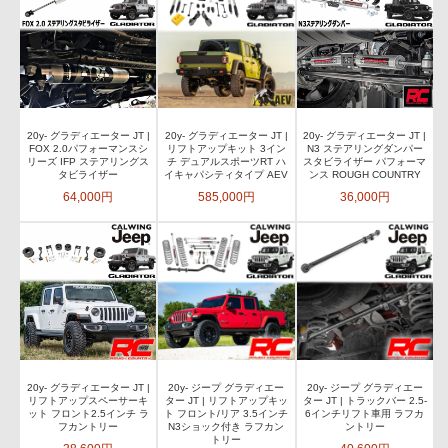
20y- グラディエーター JT |
20y- グラディエーター JT |
20y- グラディエーター JT |
FOX 2.0パフォーマンスシ
リフトアップキット 3イン
N3 ステアリングダンパー
リーズ IFP ステアリングス
チ デュアルスポーツRT ハ
スタビライザー パフォーマ
タビライザー
イキャパシティタイプ AEV
ンス ROUGH COUNTRY
64,000円
585,000円
36,000円
20y- グラディエーター JT |
20y- ジープ グラディエー
20y- ジープ グラディエー
リフトアップスペーサーキ
ター JT | リフトアップキッ
ター JT | トラックバー 2.5-
ット フロント2.5インチ ラ
ト フロント/リア 3.5インチ
6インチリフト車用 ラフカ
フカントリー
N3ショック付き ラフカン
ントリー
トリー