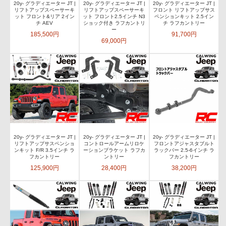
20y- グラディエーター JT |
20y- グラディエーター JT |
20y- グラディエーター JT |
リフトアップスペーサーキ
リフトアップスペーサーキ
フロント リフトアップサス
ット フロント&リア 2イン
ット フロント2.5インチ N3
ペンションキット 2.5イン
チ AEV
ショック付き ラフカントリ
チ ラフカントリー
ー
185,500円
91,700円
69,000円
20y- グラディエーター JT |
20y- グラディエーター JT |
20y- グラディエーター JT |
リフトアップサスペンショ
コントロールアームリロケ
フロントアジャスタブルト
ンキット F/R 3.5インチ ラ
ーションブラケット ラフカ
ラックバー 2.5-6インチ ラ
フカントリー
ントリー
フカントリー
125,900円
28,400円
38,200円