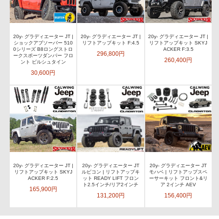
20y- グラディエーター JT |
20y- グラディエーター JT |
20y- グラディエーター JT |
ショックアブソーバー 510
リフトアップキット F:4.5
リフトアップキット SKYJ
0シリーズ B8ロングストロ
ACKER F:3.5
296,800円
ークスポーツダンパー フロ
260,400円
ント ビルシュタイン
30,600円
20y- グラディエーター JT |
20y- グラディエーター JT
20y- グラディエーター JT
リフトアップキット SKYJ
ルビコン | リフトアップキ
モハベ | リフトアップスペ
ACKER F:2.5
ット READY LIFT フロン
ーサーキット フロント&リ
ト2.5インチ/リア2インチ
ア 2インチ AEV
165,900円
131,200円
156,400円