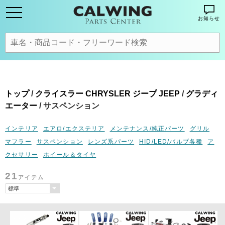
お知らせ
トップ
/
クライスラー CHRYSLER ジープ JEEP
/
グラディ
エーター
/ サスペンション
インテリア
エアロ/エクステリア
メンテナンス/純正パーツ
グリル
マフラー
サスペンション
レンズ系パーツ
HID/LED/バルブ各種
ア
クセサリー
ホイール＆タイヤ
21
アイテム