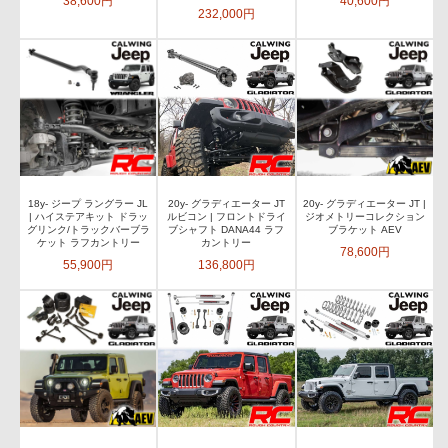
38,600円
40,600円
232,000円
18y- ジープ ラングラー JL
20y- グラディエーター JT
20y- グラディエーター JT |
| ハイステアキット ドラッ
ルビコン | フロントドライ
ジオメトリーコレクション
グリンク/トラックバーブラ
ブシャフト DANA44 ラフ
ブラケット AEV
ケット ラフカントリー
カントリー
78,600円
55,900円
136,800円