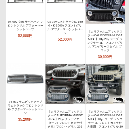
94-99y タホ サバーバン フ
94-98y C/Kトラック(C-150
ロントグリル アフターマー
0・K-1500) フロントグリ
ケットパーツ
ル アフターマーケットパー
【カリフォルニアマッドス
ツ
52,000円
ター/CALIFORNIA MUDST
52,000円
AR★ 】18y-23y ジープ ラ
ングラー JL | フロントグリ
ル アングリースタイル ブ
ラック
30,600円
94-01y ラムピックアップ
ラムトラック フロントグリ
ル アフターマーケットパー
【カリフォルニアマッドス
【カリフォルニアマッドス
ツ
ター/CALIFORNIA MUDST
ター/CALIFORNIA MUDST
35,200円
AR★】20y- グラディエー
AR★】18y- ジープ ラング
ター JT フロントカメラ付
ラー JL フロントカメラ付
き車 | フロントグリル 202
き車用 | フロントグリル 20