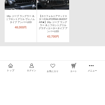
18y- ジープ ラングラー JL
【カリフォルニアマッドス
| フロントグリル ヴェノム
ター/CALIFORNIA MUDST
タイプ アンバーLED
AR★】18y- ジープ ラング
ラー JL | フロントグリル
48,000円
グラディエータータイプ ア
ンバーLED
43,700円
トップ
ログイン
メニュー
お気に入り
カート