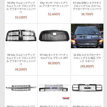
02-05y ラムピックアップ
03y- サバナ フロントグリ
07-10y GMCシエラデナリ
ラムトラック フロントグリ
ル アフターマーケットパー
フロントグリル クローム
ル アフターマーケットパー
ツ
アフターマーケットパーツ
ツ
52,400円
36,700円
53,100円
09-12y ラムピックアップ
07-13y タンドラ バーティ
11-15y エクスプローラー
ラムトラック フロントグリ
カルグリル ブラック AFT
フロントグリル 純正 ブラ
ル アフターマーケットパー
ック スポーツ
88,000円
ツ
165,900円
44,200円
99-02y シルバラード フロ
95-05y アストロ フロント
94-99y サバーバン ユーコ