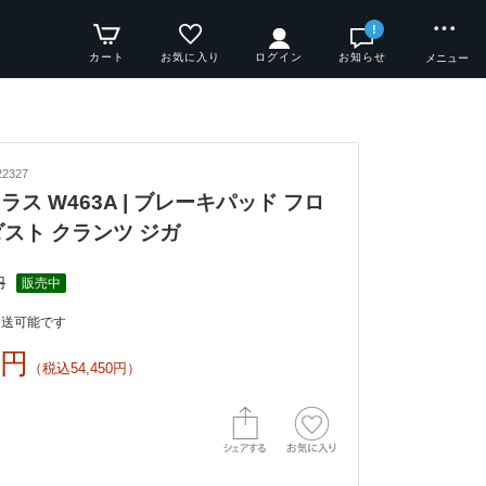
!
カート
お気に入り
ログイン
お知らせ
メニュー
2327
Gクラス W463A | ブレーキパッド フロ
ダスト クランツ ジガ
円
販売中
発送可能です
0円
（税込54,450円）