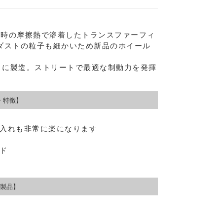
グ時の摩擦熱で溶着したトランスファーフィ
ダストの粒子も細かいため新品のホイール
ように製造。ストリートで最適な制動力を発揮
・特徴】
入れも非常に楽になります
ド
Eメー
プライバ
製品】