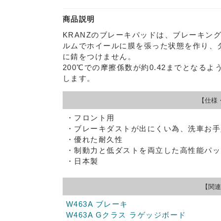
商品説明
KRANZのブレーキパッドは、ブレーキン
ルムでホイールに膜を張った状態を作り、
に錆をつけません。
200℃での摩擦係数が約0.42までとなる
します。
【仕様
・フロント用
・ブレーキダストが出にくい為、洗車お手
・優れた耐久性
・制動力と低ダストを両立した高性能パッ
・日本製
【関連
W463A ブレーキ
W463A Gクラス ラゲッジボード