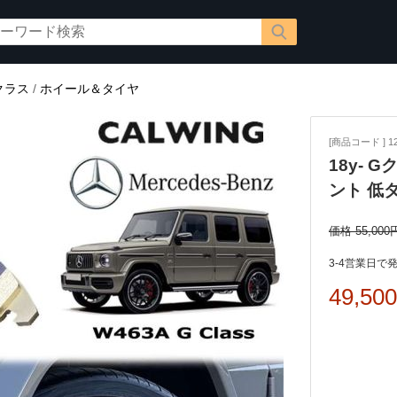
クラス
/
ホイール＆タイヤ
[商品コード ] 12
18y- 
ント 低
価格 55,000
3-4営業日で
49,50