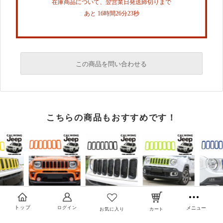
在庫商品について、翌営業日発送締切りまで
あと 16時間26分23秒
この商品を問い合わせる
必須
こちらの商品もおすすめです！
必須
必須
トップ
ログイン
メニュー
お気に入り
カート