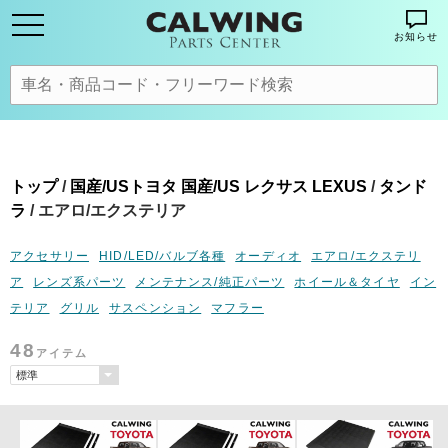
お知らせ
トップ
/
国産/USトヨタ 国産/US レクサス LEXUS
/
タンド
ラ
/ エアロ/エクステリア
アクセサリー
HID/LED/バルブ各種
オーディオ
エアロ/エクステリ
ア
レンズ系パーツ
メンテナンス/純正パーツ
ホイール＆タイヤ
イン
テリア
グリル
サスペンション
マフラー
48
アイテム