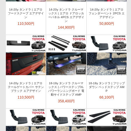
14-20y タンドラ | エアロ
14-20y タンドラ クルーマ
14-20y タンドラ | エアロ
フードスクープ エアデザイ
ックス | エアロ ドアロッカ
フェンダーベント 2PCS エ
ン
ーパネル 4PCS エアデザイ
アデザイン
ン
110,500円
50,800円
144,900円
14-20y タンドラ | エアロ
18-19y タンドラ クルーマ
16-19y タンドラ | フリップ
テールゲートカバー サテン
ックス | パワーステップXL
ダウン ベッドステップ AM
ブラック エアデザイン
パワーランニングボード 電
P
動サイドステップ AMP
110,500円
66,100円
358,400円