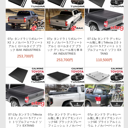
07y- タンドラ | リボルバー
07y- タンドラ | リボルバー
07-13y タンドラ デッキレ
X2 トノカバー 5.7フィート
X2 トノカバー 5.7フィート
ール無し車 | Trifecta 2.0 ト
アルミ ロールタイプ ブラ
アルミ ロールタイプ ブラ
ノカバー 5.7フィート トリ
ック BAK INDUSTRIES
ック デッキレール有り車 B
プルフォールド ソフト EX
AK INDUSTRIES
TANG
253,700円
253,700円
110,500円
07-13y タンドラ | Trifecta
07y- タンドラ デッキレー
07y- タンドラ デッキレー
2.0 トノカバー 5.7フィー
ル無し車 | ダイアモンドバ
ル無し車 | ダイアモンドバ
ト トリプルフォールド ソ
ックSE ブラックスプレー
ックSE ブライトアルミニ
フト EXTANG
フィニッシュ トノカバー/
ウム トノカバー/ベッドカ