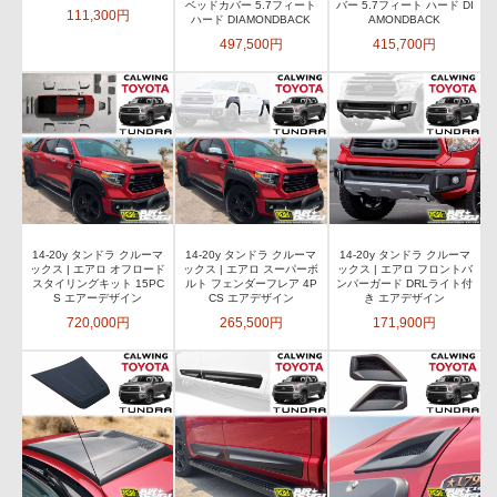
ベッドカバー 5.7フィート
バー 5.7フィート ハード DI
111,300円
ハード DIAMONDBACK
AMONDBACK
497,500円
415,700円
14-20y タンドラ クルーマ
14-20y タンドラ クルーマ
14-20y タンドラ クルーマ
ックス | エアロ オフロード
ックス | エアロ スーパーボ
ックス | エアロ フロントバ
スタイリングキット 15PC
ルト フェンダーフレア 4P
ンパーガード DRLライト付
S エアーデザイン
CS エアデザイン
き エアデザイン
720,000円
265,500円
171,900円