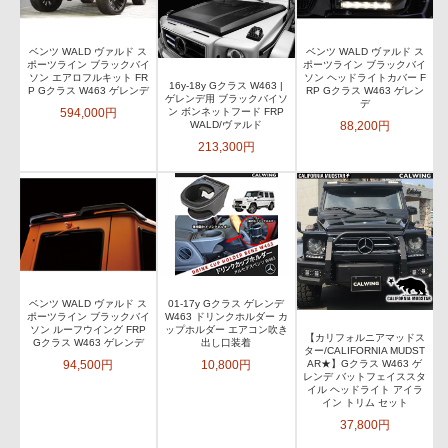
ベンツ WALD ヴァルド ス
ベンツ WALD ヴァルド ス
ポーツライン ブラックバイ
ポーツライン ブラックバイ
ソン エアロフルキット FR
ソン ヘッドライトカバー F
16y-18y Gクラス W463 |
P Gクラス W463 ゲレンデ
RP Gクラス W463 ゲレン
ゲレンデ用 ブラックバイソ
デ
594,000円
ン ボンネットフード FRP
88,200円
WALD/ヴァルド
213,300円
ベンツ WALD ヴァルド ス
01-17y Gクラス ゲレンデ
ポーツライン ブラックバイ
W463 ドリンクホルダー カ
ソン ルーフウイング FRP
ップホルダー エアコン吹き
【カリフォルニアマッドス
Gクラス W463 ゲレンデ
出し口装着
ター/CALIFORNIA MUDST
94,500円
10,800円
AR★】Gクラス W463 ゲ
レンデ バットフェイススタ
イル ヘッドライト アイラ
イン トリム セット
37,800円