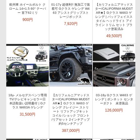
欧州車 ホイールボルト ク
01-17y 超便利!! 無加工で装
【カリフォルニアマッドス
ローム 14×1.5 60° テーパ
着可 Gクラス ゲレンデ W4
ター/CALIFORNIA MUDST
ー 首下62ミリ
63 アシストグリップスト
AR★】Gクラス W463 ゲ
レージボックス
レンデ | バッドフェイスス
900円
タイル ヘッドライト アイ
7,920円
ライン トリム セット ブラ
ック塗装済み
49,500円
18y- メルセデスベンツ専用
【カリフォルニアマッドス
03-18y Gクラス W463 ゲ
TV/テレビキャンセラー日
ター/CALIFORNIA MUDST
レンデ | ボンネット センタ
本語取扱い説明書付 | Gク
AR★】Gクラス W463 ゲ
ーダクト 未塗装品
ラス W463A ゲレンデ
レンデ クレイジー ストリ
126,000円
ート リフトアップキット
31,500円
コイル /ショック フロント
/リアセット 2インチアップ
約5センチアップ
387,000円