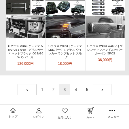
Gクラス W463 ゲレンデ A
Gクラス W463 | ゲレンデ
Gクラス W463 W463A | ゲ
MG G63 G65 | グリルガー
LEDパーク シグナル ウイ
レンデ ドアハンドルカバー
ド マットブラック G63/G6
ンカー ランプセット スモ
カーボン 5PCS
5バンパー用
ーク
36,000円
126,000円
18,000円
1
2
3
4
5
PREV
NEXT
トップ
ログイン
メニュー
お気に入り
カート