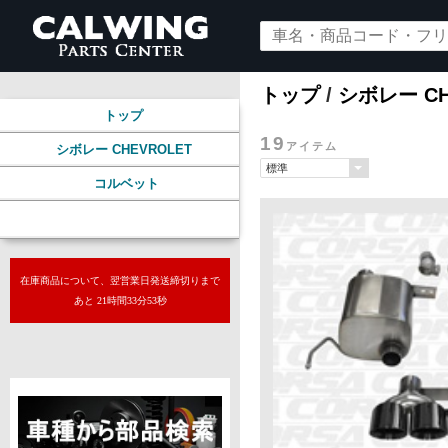
トップ
/
シボレー CH
トップ
19
アイテム
シボレー CHEVROLET
コルベット
マフラー
在庫商品について、翌営業日発送締切りまで
あと 21時間33分51秒