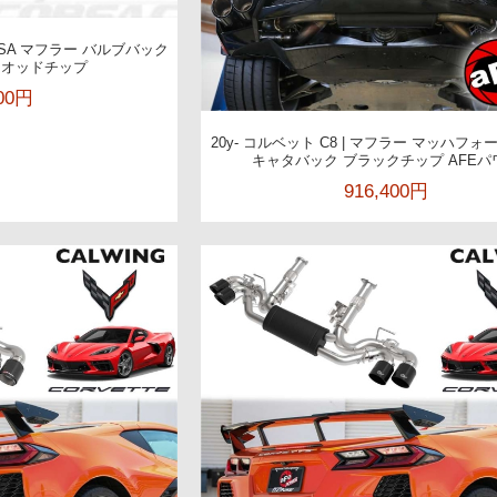
RSA マフラー バルブバック
クオッドチップ
200円
20y- コルベット C8 | マフラー マッハフォー
キャタバック ブラックチップ AFEパ
916,400円