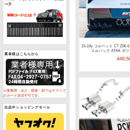
べ方
15-19y コルベット C7 Z06
スルバック ATAK ポ
業者様はこちらから
449,
※業務用・法人・団体・卸ではヤマトで
のカード決済不可です。
出品中ショッピングモール