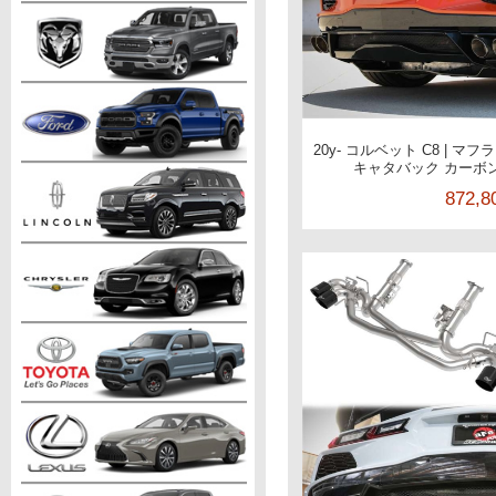
20y- コルベット C8 | マ
キャタバック カーボン
872,